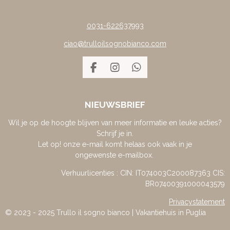
0031-622637993
ciao@trulloilsognobianco.com
F
I
W
A
N
H
C
S
A
E
T
T
NIEUWSBRIEF
B
A
S
O
G
A
Wil je op de hoogte blijven van meer informatie en leuke acties?
O
R
P
Schrijf je in.
K
A
P
Let op! onze e-mail komt helaas ook vaak in je
M
ongewenste e-mailbox.
Verhuurlicenties : CIN: IT074003C200087363 CIS:
BR07400391000043579
Privacystatement
© 2023 - 2025 Trullo il sogno bianco | Vakantiehuis in Puglia