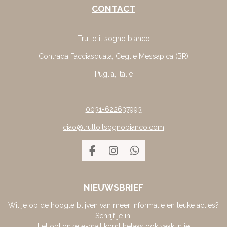
CONTACT
Trullo il sogno bianco
Contrada Facciasquata, Ceglie Messapica (BR)
Puglia, Italië
0031-622637993
ciao@trulloilsognobianco.com
F
I
W
A
N
H
C
S
A
E
T
T
NIEUWSBRIEF
B
A
S
O
G
A
Wil je op de hoogte blijven van meer informatie en leuke acties?
O
R
P
Schrijf je in.
K
A
P
Let op! onze e-mail komt helaas ook vaak in je