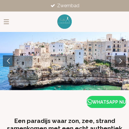
Zwembad
Ga
direct
naar
de
hoofdinhoud
WHATSAPP NU
Een paradijs waar zon, zee, strand
samenkomen met een echt authentiek